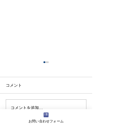
コメント
コメントを追加…
【生徒保護者向け】滝川
【高校生向けSD
中学校で情報モラル講演
女子高等学校の
お問い合わせフォーム
を実施しました
にワークショッ