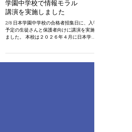
【生徒保護者向け】日本
学園中学校で情報モラル
講演を実施しました
2/8 日本学園中学校の合格者招集日に、入学
予定の生徒さんと保護者向けに講演を実施し
ました。 本校は２０２６年４月に日本学園
中学校から明治大学の付属となり、共学化さ
れる学 校で首都圏の中学受験でも注目を集
めている学校です。３年連続でのご依頼で
す！ 今回のテーマは次の通り。 ・SNSに関
する世界の潮流と中学生の利用実態～本校生
徒のSNS・ゲーム利用実態調査より～ ・な
ぜスマホやゲームはやめられないのか～設計
された最強の誘惑「スワイプ」～ ・最上位
目標は「睡眠」です～子どもの成長に合わせ
てルールを運用しましょう～