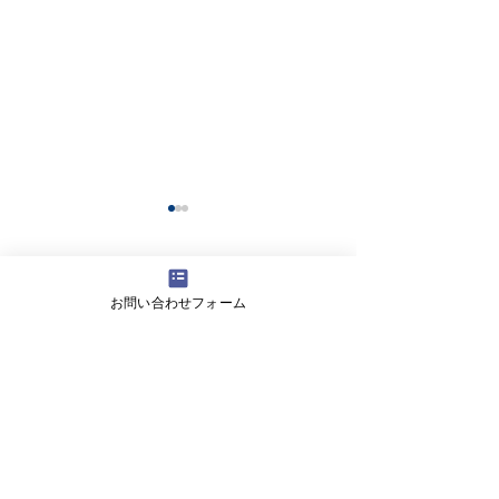
コメント
お問い合わせフォーム
コメントを追加…
【生徒保護者向け】滝川
【高校生向けSD
中学校で情報モラル講演
女子高等学校の
を実施しました
にワークショッ
しました