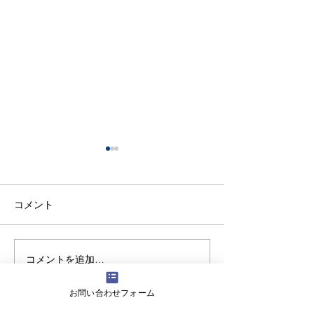
コメント
コメントを追加…
【生徒保護者向け】滝川
【高校生向けSD
中学校で情報モラル講演
女子高等学校の
お問い合わせフォーム
を実施しました
にワークショッ