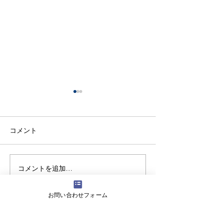
コメント
コメントを追加…
【生徒保護者向け】滝川
【高校生向けSD
中学校で情報モラル講演
女子高等学校の
を実施しました
にワークショッ
お問い合わせフォーム
しました