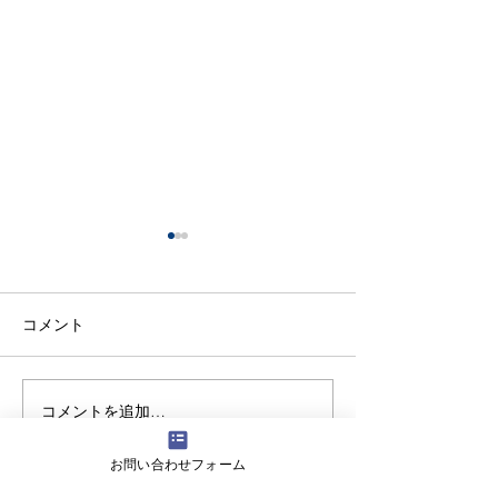
コメント
コメントを追加…
【生徒保護者向け】滝川
【高校生向けSD
中学校で情報モラル講演
女子高等学校の
お問い合わせフォーム
を実施しました
にワークショッ