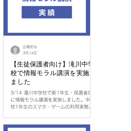
ーム利用実態調査より～ ・なぜスマホや
ゲームはやめられないのか～設計された
最強の誘惑「スワイプ」～ ・最上位目標
は「睡眠」です～子どもの成長に合わせ
てルールを運用しましょう～
広報担当
3月14日
【生徒保護者向け】滝川中学
校で情報モラル講演を実施し
ました
3/14 滝川中学校で新1年生・保護者対象
に情報モラル講演を実施しました。中学
校1年生のスマホ・ゲームの利用実態調
査をもとに、ネットの特徴や我が家ルー
ルの作り方のポイントなどを紹介しまし
た。