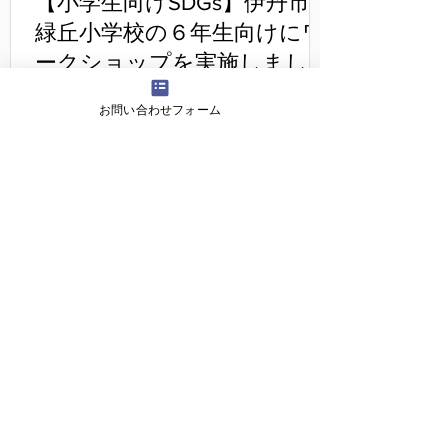
【小学生向けSDGs】伊丹市立
緑丘小学校の６年生向けにワ
ークショップを実施しました
2/4 伊丹市立緑丘小学校の6年生対象に
お問い合わせフォーム
「2030SDGsカードゲーム」ワークショ
ップを実施しました。 学校ホームページ
でもご紹介いただきました。 アルバム 令
和6年度 2月／総合教育センター