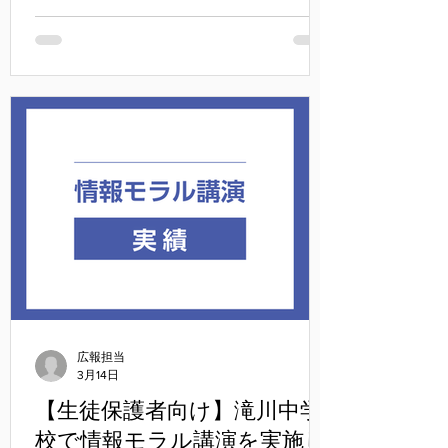
に日本学園中学校から明治大学の付属と
なり、共学化される学 校で首都圏の中学
受験でも注目を集めている学校です。３
年連続でのご依頼です！ 今回のテーマは
次の通り。 ・SNSに関する世界の潮流と
中学生の利用実態～本校生徒のSNS・ゲ
ーム利用実態調査より～ ・なぜスマホや
ゲームはやめられないのか～設計された
最強の誘惑「スワイプ」～ ・最上位目標
は「睡眠」です～子どもの成長に合わせ
てルールを運用しましょう～
広報担当
3月14日
【生徒保護者向け】滝川中学
校で情報モラル講演を実施し