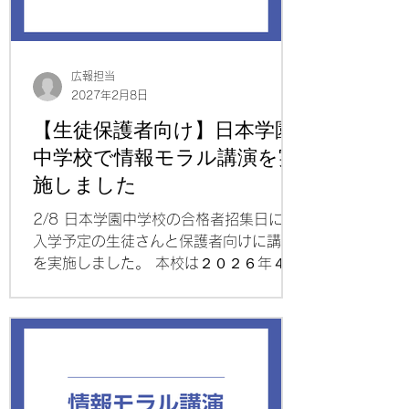
広報担当
2027年2月8日
【生徒保護者向け】日本学園
中学校で情報モラル講演を実
施しました
2/8 日本学園中学校の合格者招集日に、
入学予定の生徒さんと保護者向けに講演
を実施しました。 本校は２０２６年４月
に日本学園中学校から明治大学の付属と
なり、共学化される学 校で首都圏の中学
受験でも注目を集めている学校です。３
年連続でのご依頼です！ 今回のテーマは
次の通り。 ・SNSに関する世界の潮流と
中学生の利用実態～本校生徒のSNS・ゲ