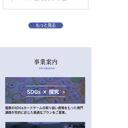
Me」は、寄付・投資・消費・貯蓄など
様々なお金の使い方を通して、自分のウ
ェルビーイング（幸福）の向上とお金の
もっと見る
使い方の関係性を疑似体験できるカード
ゲームです。
事業案内
Introduction
複数のSDGsカードゲームの取り扱い資格をもった専門
講師が目的に応じた最適なプランをご提案。