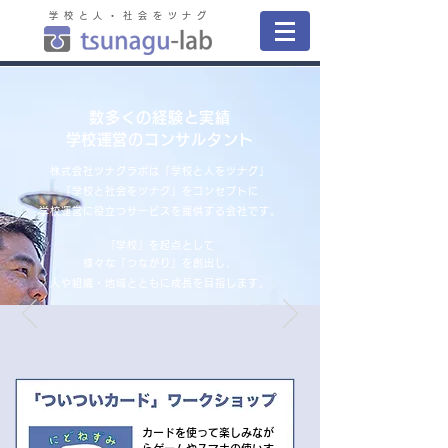
学校と人・社会をツナグ
数多くの経験と実績
​学校運営のコンサルタント
株式会社ツナグラボは「学校と人をツナグ」
「学校と社会をツナグ」をコンセプトに
学校運営に役立つサービスを提供する会社です。
​「学校」を起点として
様々な「つながり」を創出し、
人や組織・地域とともに成長を目指します。
​カードを使って楽しみなが