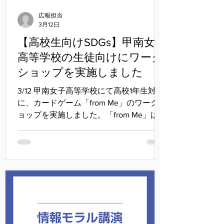
広報担当
3月12日
【高校生向けSDGs】甲南女子
高等学校の生徒向けにワーク
ショップを実施しました
3/12 甲南女子高等学校にて高校1年生対象
に、カードゲーム「from Me」のワークシ
ョップを実施しました。「from Me」は、
寄付・投資・消費・貯蓄など様々なお金
の使い方を通して、自分のウェルビーイ
ング（幸福）の向上とお金の使い方の関
係性を疑似体験できるカードゲームで
す。