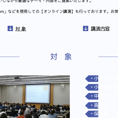
伺いしながら最適なテーマ・内容をご提案いたします。
oom」などを使用しての【オンライン講演】も行っております。お
​講演内容
​対 象
​対 象
・小学校低学
・小学校高学
・中学生
・高校生
・保護者