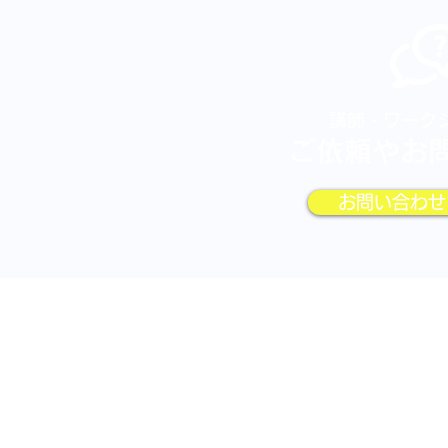
講師・ワーク
ご依頼やお
お問い合わせ
​株
〒600-8413
京都市下京区烏丸通仏光寺下ル大政所町