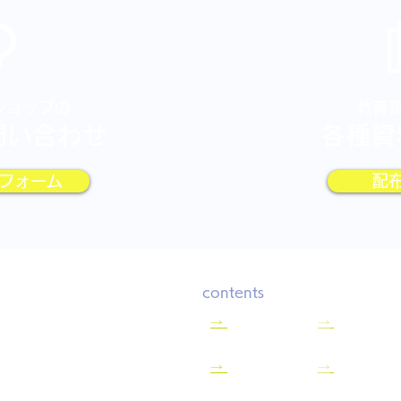
ショップの
教育
問い合わせ
各種資
フォーム
配
contents
式会社ツナグラボ
→
HOME
→
お知らせ一
→
事業案内
→
個人情報保
680－1第八長谷ビル2F