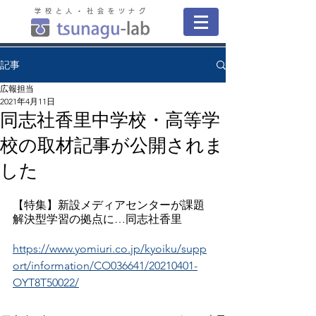
学校と人・社会をツナグ
記事
広報担当
2021年4月11日
同志社香里中学校・高等学
校の取材記事が公開されま
した
【特集】新設メディアセンターが課題
解決型学習の拠点に…同志社香里
https://www.yomiuri.co.jp/kyoiku/supp
ort/information/CO036641/20210401-
OYT8T50022/