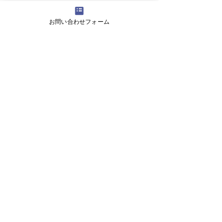
お問い合わせフォーム
コメント
コメントを追加…
【生徒保護者向け】滝川
【高校生向けSD
中学校で情報モラル講演
女子高等学校の
を実施しました
にワークショッ
しました
​株式会社ツナグラボ
〒600-8413
京都市下京区烏丸通仏光寺下ル大政所町680－1第
八長谷ビル2F
Mail:
info@tsunagu-lab.jp
| TEL:
075-600-
2641