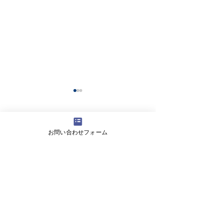
コメント
お問い合わせフォーム
コメントを追加…
【高校生向けSDGs】甲南
【生徒保護者向
女子高等学校の生徒向け
学園中学校で情
にワークショップを実施
講演を実施しま
しました