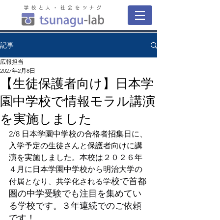
学校と人・社会をツナグ
記事
広報担当
2027年2月8日
【生徒保護者向け】日本学
園中学校で情報モラル講演
を実施しました
2/8 日本学園中学校の合格者招集日に、
入学予定の生徒さんと保護者向けに講
演を実施しました。
本校は２０２６年
４月に日本学園中学校から明治大学の
校で首都
付属となり、共学化される学
圏の中学受験でも注目を集めてい
る学校です。３年連続でのご依頼
です！