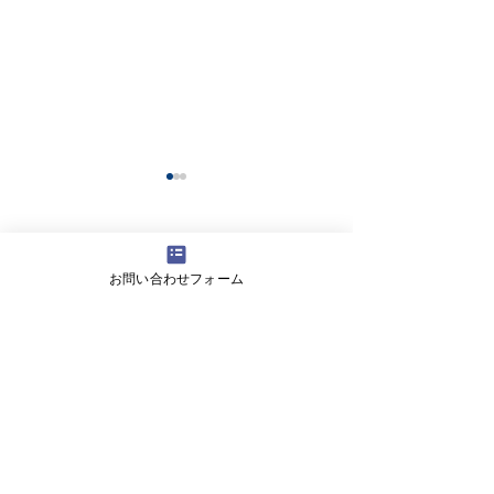
コメント
お問い合わせフォーム
コメントを追加…
【生徒保護者向け】滝川
【高校生向けSD
中学校で情報モラル講演
女子高等学校の
を実施しました
にワークショッ
しました
​株式会社ツナグラボ