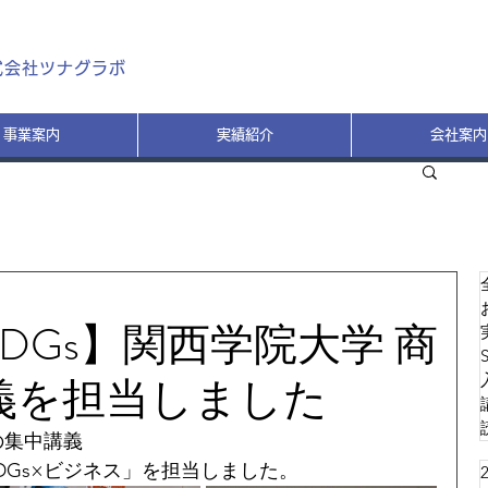
式会社ツナグラボ
事業案内
実績紹介
会社案内
DGs】関西学院大学 商
義を担当しました
部の集中講義
SDGs×ビジネス」を担当しました。