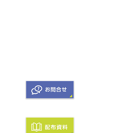
覧
護方針
プ