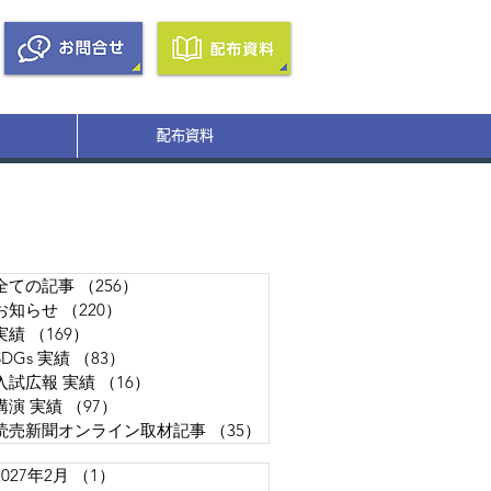
配布資料
全ての記事
（256）
256件の記事
お知らせ
（220）
220件の記事
実績
（169）
169件の記事
SDGs 実績
（83）
83件の記事
入試広報 実績
（16）
16件の記事
講演 実績
（97）
97件の記事
読売新聞オンライン取材記事
（35）
35件の記事
2027年2月
（1）
1件の記事