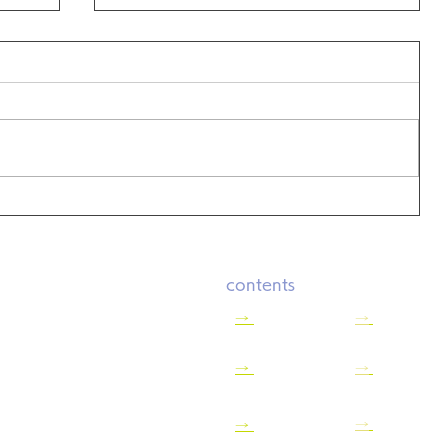
中学
【生徒保護者向け】滝川中学校で
まし
情報モラル講演を実施しました
contents
式会社ツナグラボ
→
HOME
→
お知らせ一
→
事業案内
→
個人情報保
680－1第八長谷ビル2F
75-600-2641
→
サイトマッ
→
実績紹介