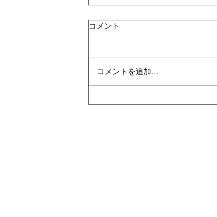
コメント
コメントを追加…
【生徒保護者向け】日本学園
校で情報モラル講演を実施し
た
​株
〒600-8413
京都市下京区烏丸通仏光寺下ル大政所町
Mail:
info@tsunagu-lab.jp
| TEL:
0