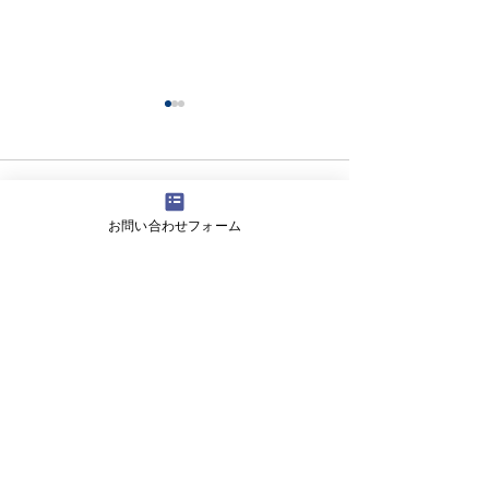
コメント
お問い合わせフォーム
コメントを追加…
【生徒保護者向け】滝川
【高校生向けSD
中学校で情報モラル講演
女子高等学校の
を実施しました
にワークショッ
しました
​株式会社ツナグラボ
〒600-8413
京都市下京区烏丸通仏光寺下ル大政所町680－1第
八長谷ビル2F