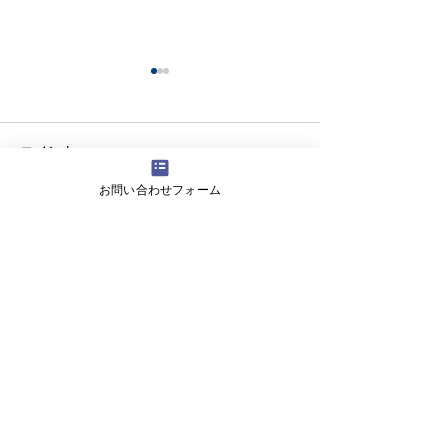
コメント
お問い合わせフォーム
コメントを追加…
【生徒保護者向け】滝川
【高校生向けSD
中学校で情報モラル講演
女子高等学校の
を実施しました
にワークショッ
しました
​株式会社ツナグラボ
〒600-8413
京都市下京区烏丸通仏光寺下ル大政所町680－1第
八長谷ビル2F
Mail:
info@tsunagu-lab.jp
| TEL:
075-600-
2641